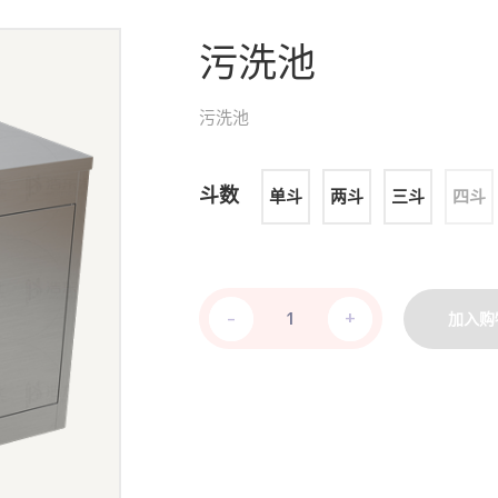
污洗池
污洗池
斗数
单斗
两斗
三斗
四斗
-
-
+
+
加入购