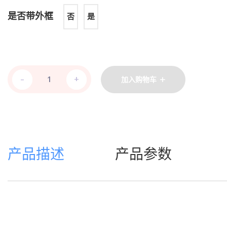
是否带外框
否
是
-
-
+
+
加入购物车
产品描述
产品参数