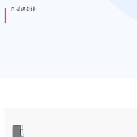
圆弧踢脚线