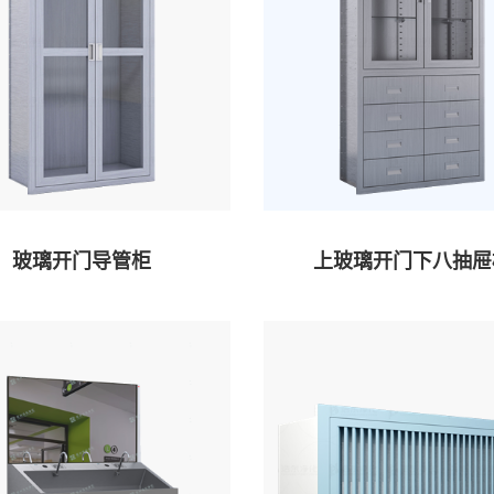
玻璃开门导管柜
上玻璃开门下八抽屉