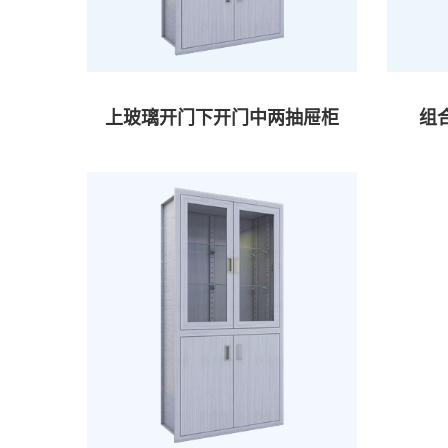
上玻璃开门下开门中两抽屉柜
组