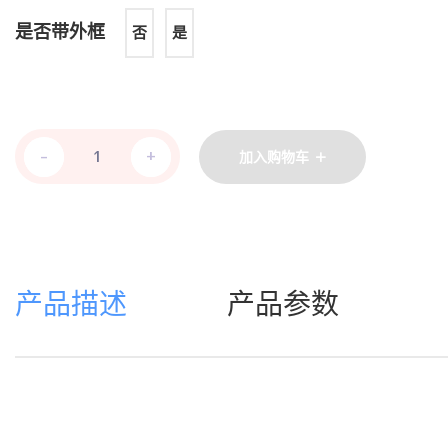
是否带外框
否
是
-
-
+
+
加入购物车
产品描述
产品参数